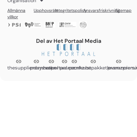
Organisation
Allmänna
Upphovsrätt
Integritetspolicy
Ansvarsfriskrivning
Sitemap
villkor
Del av Het Portaal Media
thesupplierdays.com
promzvak.nl
hetportaal.com
promz.nl
promz.be
kerstpakketleveranciers.
promzpremi