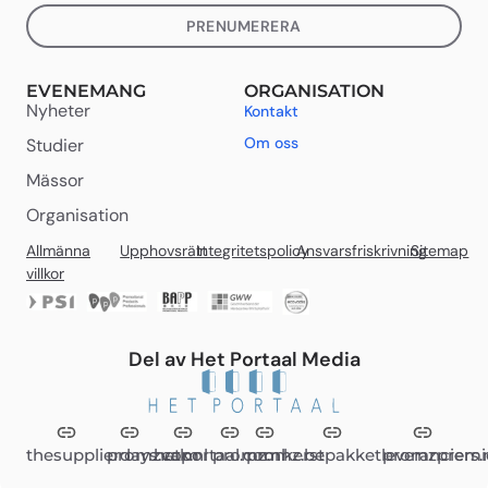
PRENUMERERA
EVENEMANG
ORGANISATION
Nyheter
Kontakt
Om oss
Studier
Mässor
Organisation
Allmänna
Upphovsrätt
Integritetspolicy
Ansvarsfriskrivning
Sitemap
villkor
Del av Het Portaal Media
thesupplierdays.com
promzvak.nl
hetportaal.com
promz.nl
promz.be
kerstpakketleveranciers.
promzpremi