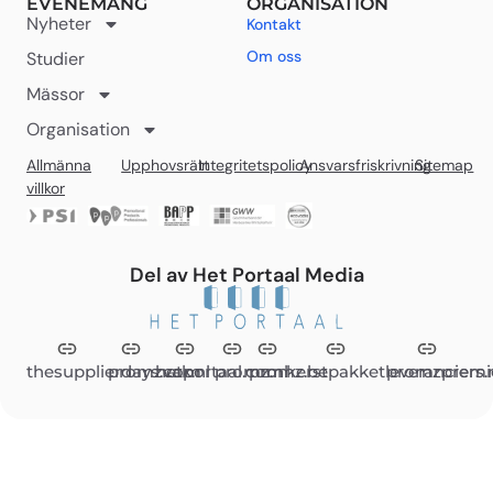
EVENEMANG
ORGANISATION
Nyheter
Kontakt
Om oss
Studier
Mässor
Organisation
Allmänna
Upphovsrätt
Integritetspolicy
Ansvarsfriskrivning
Sitemap
villkor
Del av Het Portaal Media
thesupplierdays.com
promzvak.nl
hetportaal.com
promz.nl
promz.be
kerstpakketleveranciers.
promzpremi