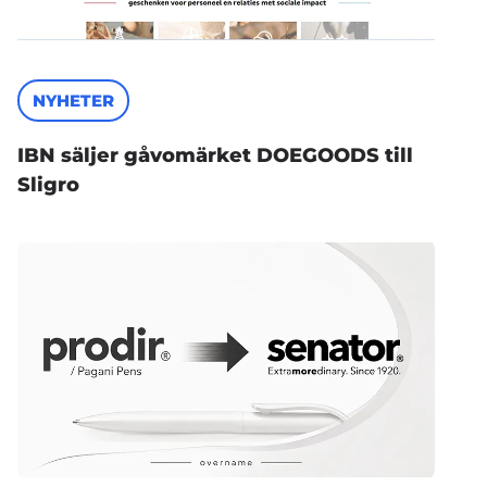
NYHETER
IBN säljer gåvomärket DOEGOODS till
Sligro