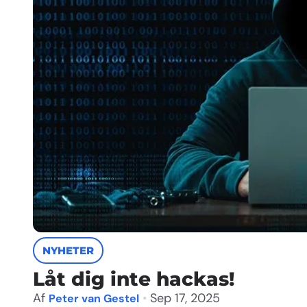
NYHETER
Låt dig inte hackas!
Af
•
Sep 17, 2025
Peter van Gestel