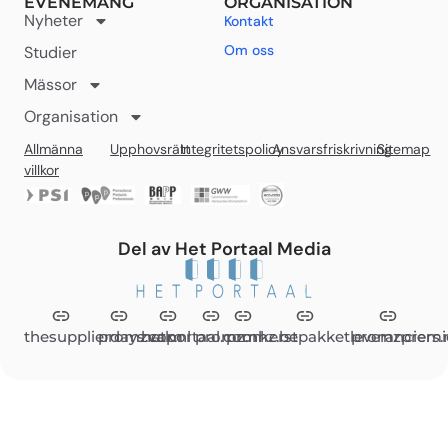
EVENEMANG
ORGANISATION
Nyheter
Kontakt
Om oss
Studier
Mässor
Organisation
Allmänna
Upphovsrätt
Integritetspolicy
Ansvarsfriskrivning
Sitemap
villkor
Del av Het Portaal Media
thesupplierdays.com
promzvak.nl
hetportaal.com
promz.nl
promz.be
kerstpakketleveranciers.
promzpremi