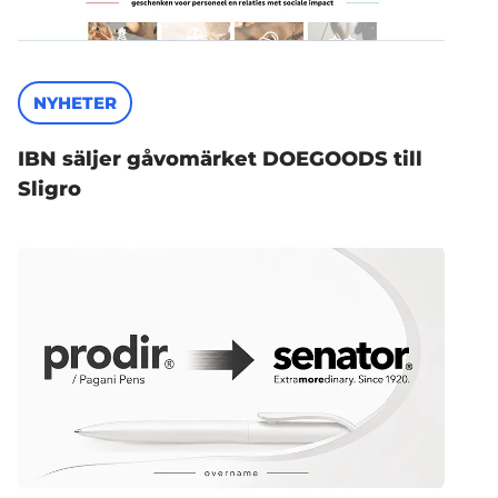
NYHETER
IBN säljer gåvomärket DOEGOODS till
Sligro