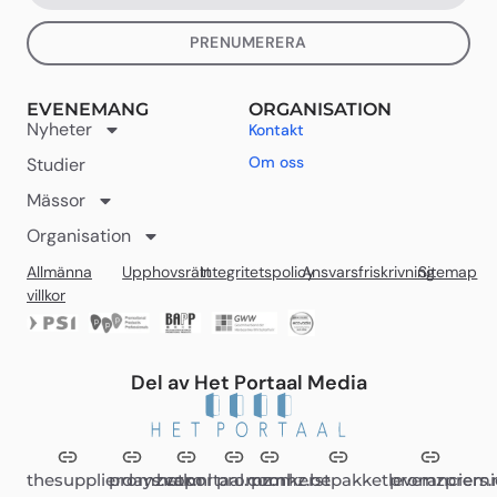
PRENUMERERA
EVENEMANG
ORGANISATION
Nyheter
Kontakt
Om oss
Studier
Mässor
Organisation
Allmänna
Upphovsrätt
Integritetspolicy
Ansvarsfriskrivning
Sitemap
villkor
Del av Het Portaal Media
thesupplierdays.com
promzvak.nl
hetportaal.com
promz.nl
promz.be
kerstpakketleveranciers.
promzpremi