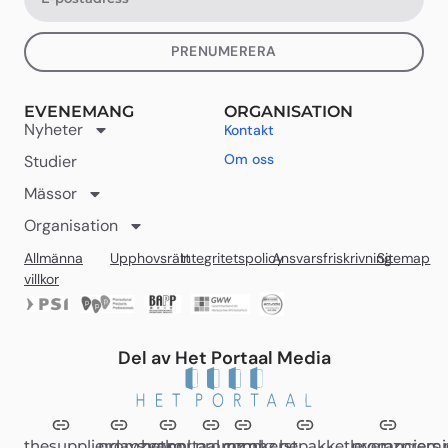
PRENUMERERA
EVENEMANG
ORGANISATION
Nyheter
Kontakt
Om oss
Studier
Mässor
Organisation
Allmänna
Upphovsrätt
Integritetspolicy
Ansvarsfriskrivning
Sitemap
villkor
Del av Het Portaal Media
thesupplierdays.com
promzvak.nl
hetportaal.com
promz.nl
promz.be
kerstpakketleveranciers.
promzpremi