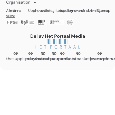
Organisation
Allmänna
Upphovsrätt
Integritetspolicy
Ansvarsfriskrivning
Sitemap
villkor
Del av Het Portaal Media
thesupplierdays.com
promzvak.nl
hetportaal.com
promz.nl
promz.be
kerstpakketleveranciers.
promzpremi