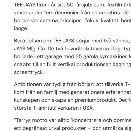
TEE JAYS firar i år sitt 50-årsjubileum. Textilm
växte under fem decennier från en ambitiös idé t
början var samma principer i fokus: kvalitet, ha
länge.
Berättelsen om TEE JAYS börjar med två vänner,
JAYS Mfg. Co. De två huvudbokstäverna i logotyp
började i ett garage med 25 gamla symaskiner, 
snabbt till en fullt vertikal produktionsanläggni
screentryck.
Ambitionen var tydlig från början: att tillverka T
kom från en familj med generationers erfarenhet
kunskapen och skapa en premiumprodukt. Det fok
största T-shirtstillverkaren i USA.
”Terrys motto var alltid ’koncentrera och domine
ett begränsat urval produkter – och utmärka si