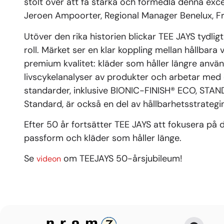
stolt över att få stärka och förmedla denna exce
Jeroen Ampoorter, Regional Manager Benelux, F
Utöver den rika historien blickar TEE JAYS tydlig
roll. Märket ser en klar koppling mellan hållbara
premium kvalitet: kläder som håller längre anvä
livscykelanalyser av produkter och arbetar med
standarder, inklusive BIONIC-FINISH® ECO, ST
Standard, är också en del av hållbarhetsstrategin
Efter 50 år fortsätter TEE JAYS att fokusera på d
passform och kläder som håller länge.
Se
om TEEJAYS 50-årsjubileum!
videon