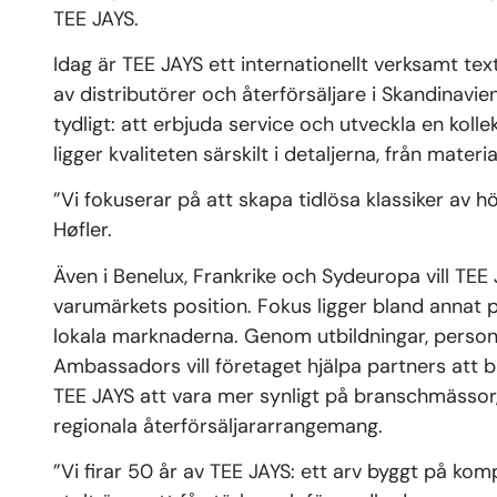
TEE JAYS.
Idag är TEE JAYS ett internationellt verksamt te
av distributörer och återförsäljare i Skandinavi
tydligt: att erbjuda service och utveckla en koll
ligger kvaliteten särskilt i detaljerna, från materia
”Vi fokuserar på att skapa tidlösa klassiker av hög
Høfler.
Även i Benelux, Frankrike och Sydeuropa vill T
varumärkets position. Fokus ligger bland annat p
lokala marknaderna. Genom utbildningar, person
Ambassadors vill företaget hjälpa partners att 
TEE JAYS att vara mer synligt på branschmässor
regionala återförsäljararrangemang.
”Vi firar 50 år av TEE JAYS: ett arv byggt på ko