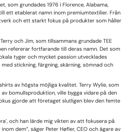
ärket, som grundades 1976 i Florence, Alabama,
ill ett etablerat namn inom premiumtextilier. Från
ntverk och ett starkt fokus på produkter som håller
 Terry och Jim, som tillsammans grundade TEE
en refererar fortfarande till deras namn. Det som
lokala tyger och mycket passion utvecklades
ng med stickning, färgning, skärning, sömnad och
-shirts av högsta möjliga kvalitet. Terry Wylie, som
 av bomullsproduktion, ville bygga vidare på den
us gjorde att företaget slutligen blev den femte
ra’, och han lärde mig vikten av att fokusera på
g inom dem”, säger Peter Høfler, CEO och ägare av