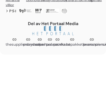
villkor
Del av Het Portaal Media
thesupplierdays.com
promzvak.nl
hetportaal.com
promz.nl
promz.be
kerstpakketleveranciers.
promzpremi